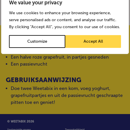
We value your privacy
We use cookies to enhance your browsing experience,
serve personalised ads or content, and analyse our traffic.
By clicking "Accept All", you consent to our use of cookies.
INGREDIËNTEN
Customize
Accept All
2 Weetabix
3 volle el met natuurlijke yoghurt
Een halve roze grapefruit, in partjes gesneden
Een passievrucht
GEBRUIKSAANWIJZING
Doe twee Weetabix in een kom, voeg yoghurt,
grapefruitpartjes en uit de passievrucht geschraapte
pitten toe en geniet!
© WEETABIX 2026
Veelgestelde vragen
Toegankelijkheid