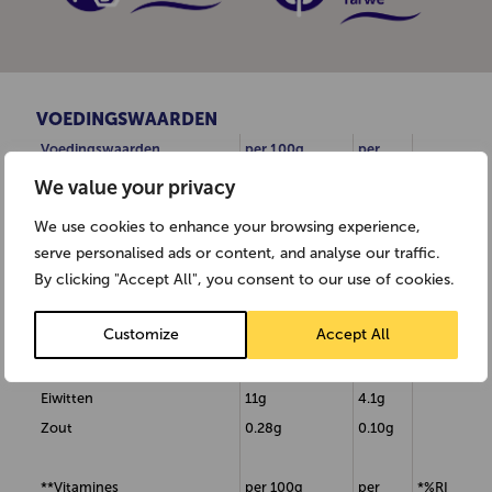
VOEDINGSWAARDEN
Voedingswaarden
per 100g
per
37.5g
We value your privacy
Energie
1497kJ/354kcal
561kJ/
133kcal
We use cookies to enhance your browsing experience,
Vetten
2.0g
0.8g
serve personalised ads or content, and analyse our traffic.
By clicking "Accept All", you consent to our use of cookies.
(waarvan verzadigd)
0.6g
0.2g
Koolhydraten
68g
26g
Customize
Accept All
(waarvan suikers)
4.2g
1.6g
Vezels
10g
3.8g
Eiwitten
11g
4.1g
Zout
0.28g
0.10g
**Vitamines
per 100g
per
*%RI