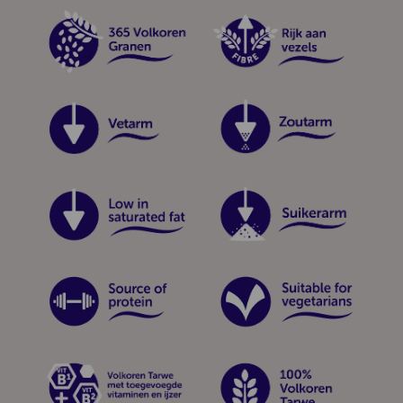
grains
high-fibre
low-fat
low-salt
low-saturates
low-sugar
protein
vegetarian
vitamins
wholegrain