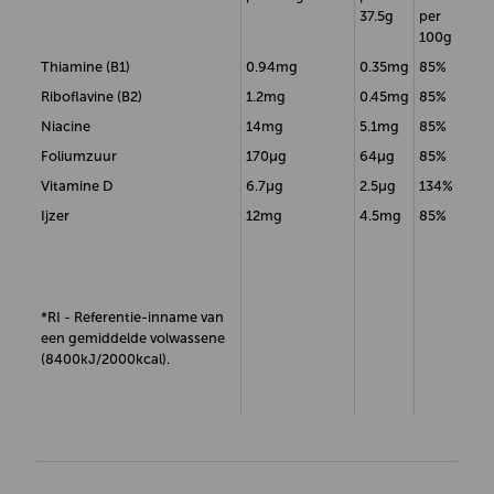
37.5g
per
100g
Thiamine (B1)
0.94mg
0.35mg
85%
Riboflavine (B2)
1.2mg
0.45mg
85%
Niacine
14mg
5.1mg
85%
Foliumzuur
170µg
64µg
85%
Vitamine D
6.7µg
2.5µg
134%
Ijzer
12mg
4.5mg
85%
*RI - Referentie-inname van
een gemiddelde volwassene
(8400kJ/2000kcal).