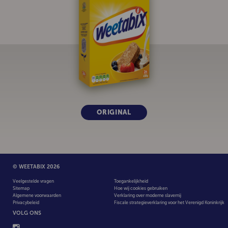
ORIGINAL
© WEETABIX 2026
Veelgestelde vragen
Toegankelijkheid
Sitemap
Hoe wij cookies gebruiken
Algemene voorwaarden
Verklaring over moderne slavernij
Privacybeleid
Fiscale strategieverklaring voor het Verenigd Koninkrijk
VOLG ONS