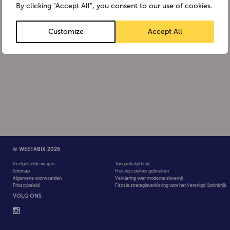
By clicking "Accept All", you consent to our use of cookies.
Customize
Accept All
© WEETABIX 2026
Veelgestelde vragen
Toegankelijkheid
Sitemap
Hoe wij cookies gebruiken
Algemene voorwaarden
Verklaring over moderne slavernij
Privacybeleid
Fiscale strategieverklaring voor het Verenigd Koninkrijk
VOLG ONS